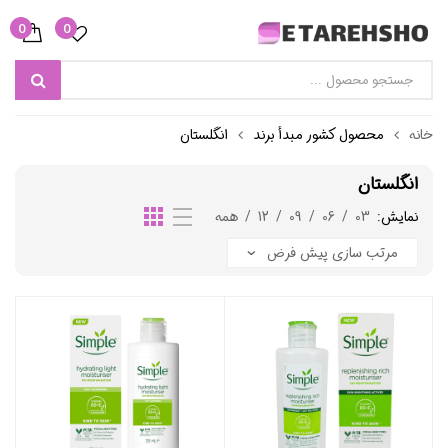
0
0
خانه
محصول کشور مبدأ برند
انگلستان
انگلستان
نمایش:
03
/
06
/
09
/
12
/
همه