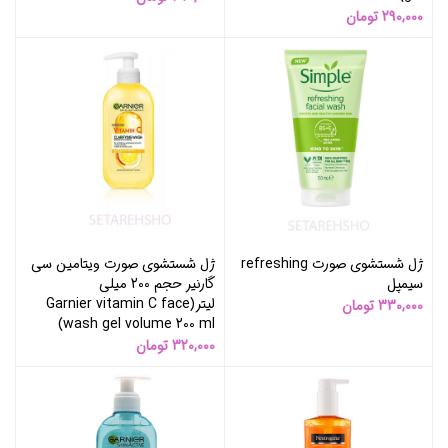
290,000
تومان
ژل شستشوی صورت refreshing
ژل شستشوی صورت ویتامین سی
سیمپل
گارنیر حجم 200 میلی
لیتر(Garnier vitamin C face
330,000
تومان
wash gel volume 200 ml)
320,000
تومان