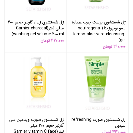
ژل شستشوی پوست چرب عصاره
ژل شستشوی زغال گارنیر حجم 200
لیمو نوتروژینا (neutrogena-
میلی لیتر(Garnier charcoal
washing gel volume 200 ml)
lemon-aloe-vera-cleansing-
gel)
470,000
تومان
290,000
تومان
ژل شستشوی صورت refreshing
ژل شستشوی صورت ویتامین سی
سیمپل
گارنیر حجم 200 میلی
لیتر(Garnier vitamin C face
330,000
تومان