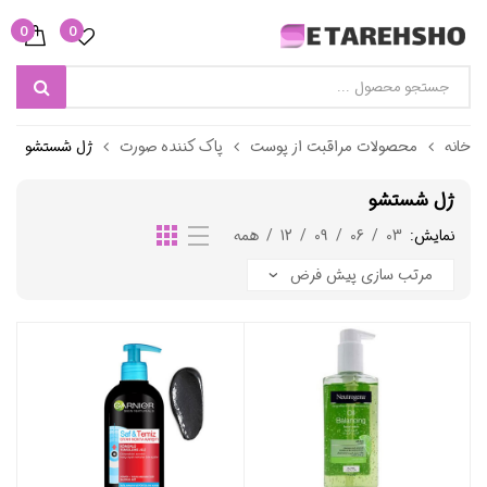
0
0
خانه
محصولات مراقبت از پوست
پاک کننده صورت
ژل شستشو
ژل شستشو
نمایش:
03
/
06
/
09
/
12
/
همه