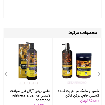
محصولات مرتبط
شامپو و ماسک مو تقویت کننده
شامپو روغن آرگان فری سولفات
لایتنس حاوی روغن آرگان
لایتنس lightness argan oil
tin
shampoo
850,000
تومان
0