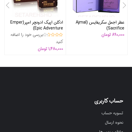
عطر اجمل سکریفایس (Ajmal
ادکلن اپیک ادونچر امپر(Emper
ا
Epic Adventure)
Sacrifice)
)
890,000
تومان
بررسی خود را اضافه
00
کنید
1,480,000
تومان
حساب کاربری
تسویه حساب
نحوه ارسال
علاقه مندی ها