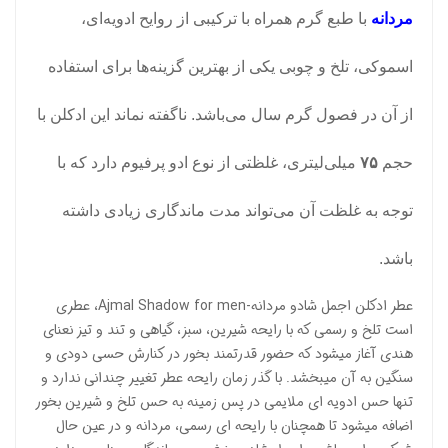
مردانه
با طبع گرم همراه با ترکیبی از روایح ادویه‌ای،
اسموکی، تلخ و چوبی یکی از بهترین گزینه‌ها برای استفاده
از آن در فصول گرم سال می‌باشد. ناگفته نماند این ادکلن با
حجم
۷۵
میلی‌لیتری، غلظتی از نوع ادو پرفیوم دارد که با
توجه به غلظت آن می‌تواند مدت ماندگاری زیادی داشته
باشد.
عطر ادکلن اجمل شادو مردانه-Ajmal Shadow for men، عطری
است تلخ و رسمی که با رایحه شیرین، سبز، گیاهی و تند و تیز نعنای
هندی آغاز میشود که حضور قدرتمند بخور در کنارش حسی دودی و
سنگین به آن میبخشد. با گذر زمان رایحه عطر تغییر چندانی ندارد و
تنها حس ادویه ای ملایمی در پس زمینه به حس تلخ و شیرین بخور
اضافه میشود تا همچنان با رایحه ای رسمی، مردانه و در عین حال