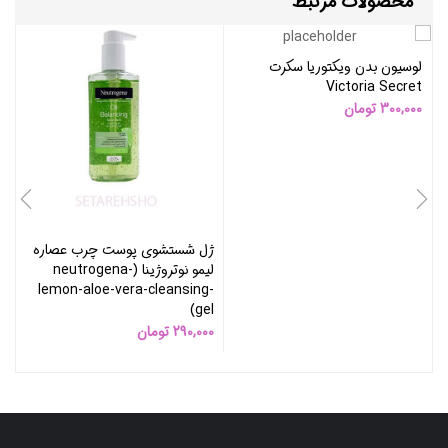
محصولات مرتبط
لوسیون بدن ویکتوریا سکرت
Victoria Secret
300,000
تومان
ژل شستشوی پوست چرب عصاره
لیمو نوتروژینا (neutrogena-
lemon-aloe-vera-cleansing-
y
gel)
n)
290,000
تومان
0