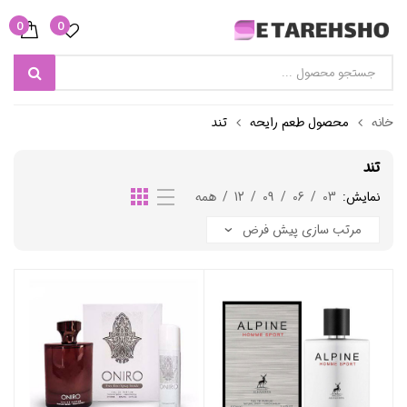
0
0
خانه
محصول طعم رایحه
تند
تند
نمایش:
03
/
06
/
09
/
12
/
همه